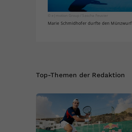
© e|motion Group / Sascha Feuster
Marie Schmidhofer durfte den Münzwurf 
Top-Themen der Redaktion