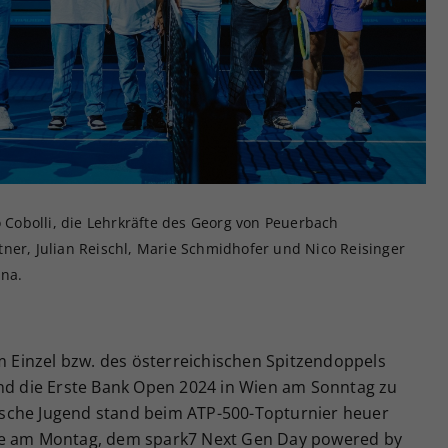
Zweck
generierte ID, für die historische Speicherung
Ihrer vorgenommen Einstellungen, falls der
Webseiten-Betreiber dies eingestellt hat.
o Cobolli, die Lehrkräfte des Georg von Peuerbach
ner, Julian Reischl, Marie Schmidhofer und Nico Reisinger
ina.
im Einzel bzw. des österreichischen Spitzendoppels
ind die Erste Bank Open 2024 in Wien am Sonntag zu
sche Jugend stand beim ATP-500-Topturnier heuer
re am Montag, dem spark7 Next Gen Day powered by