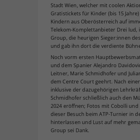
Stadt Wien, welcher mit coolen Akt
Gratistickets für Kinder (bis 15 Jahr
Kindern aus Oberösterreich auf imme
Telekom-Komplettanbieter Drei lud, 
Group, die heurigen Sieger:innen des
und gab ihn dort die verdiente Bühn
Noch vorm ersten Hauptbewerbsmatch
und dem Spanier Alejandro Davidovic
Leitner, Marie Schmidhofer und Jul
dem Centre Court geehrt. Nach eine
inklusive der dazugehörigen Lehrkrä
Schmidhofer schließlich auch den M
2024 eröffnen; Fotos mit Cobolli und 
dieser Besuch beim ATP-Turnier in de
hinterlassen und Lust auf mehr gema
Group sei Dank.