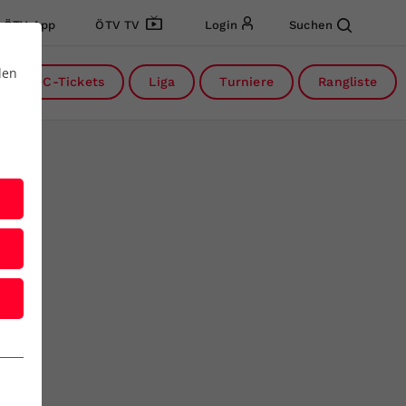
ÖTV App
ÖTV TV
Login
Suchen
den
DC-Tickets
Liga
Turniere
Rangliste