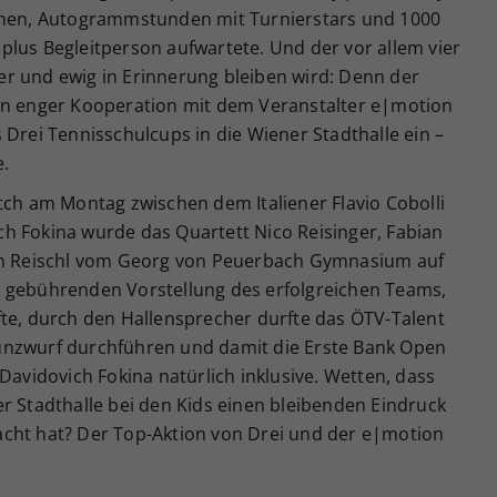
ionen, Autogrammstunden mit Turnierstars und 1000
e) plus Begleitperson aufwartete. Und der vor allem vier
r und ewig in Erinnerung bleiben wird: Denn der
in enger Kooperation mit dem Veranstalter e|motion
 Drei Tennisschulcups in die Wiener Stadthalle ein –
e.
 am Montag zwischen dem Italiener Flavio Cobolli
h Fokina wurde das Quartett Nico Reisinger, Fabian
ian Reischl vom Georg von Peuerbach Gymnasium auf
r gebührenden Vorstellung des erfolgreichen Teams,
fte, durch den Hallensprecher durfte das ÖTV-Talent
ünzwurf durchführen und damit die Erste Bank Open
Davidovich Fokina natürlich inklusive. Wetten, dass
r Stadthalle bei den Kids einen bleibenden Eindruck
cht hat? Der Top-Aktion von Drei und der e|motion