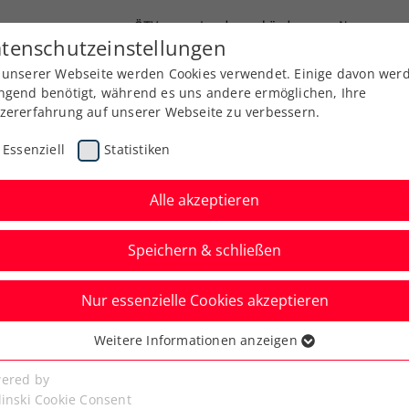
ÖTV
Landesverbände
News
tenschutzeinstellungen
 unserer Webseite werden Cookies verwendet. Einige davon wer
Ausbildung
Services
Über uns
ngend benötigt, während es uns andere ermöglichen, Ihre
zererfahrung auf unserer Webseite zu verbessern.
Essenziell
Statistiken
Alle akzeptieren
Speichern & schließen
ÖTV Events
Nur essenzielle Cookies akzeptieren
n: Verdiente Bühne
Weitere Informationen anzeigen
ssenziell
n des Drei
senzielle Cookies werden für grundlegende Funktionen der
ered by
bseite benötigt. Dadurch ist gewährleistet, dass die Webseite
linski Cookie Consent