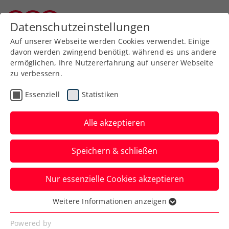
Zurück zur Newsübersicht
Datenschutzeinstellungen
Kärntner Tennisverband
Auf unserer Webseite werden Cookies verwendet. Einige
davon werden zwingend benötigt, während es uns andere
ermöglichen, Ihre Nutzererfahrung auf unserer Webseite
zu verbessern.
Turniere
Verbands-Info
ATP
Essenziell
Statistiken
Hochkarätige Besetzung
beim sportsbusiness.at
Alle akzeptieren
Breakfast Club
Speichern & schließen
ÖTV-Präsident Martin Ohneberg diskutiert
Nur essenzielle Cookies akzeptieren
bei den Erste Bank Open mit dem Who is
Who der Tennisszene.
Weitere Informationen anzeigen
Essenziell
Verfasst von: Manuel Wachta, 22.10.2024
Essenzielle Cookies werden für grundlegende
Powered by