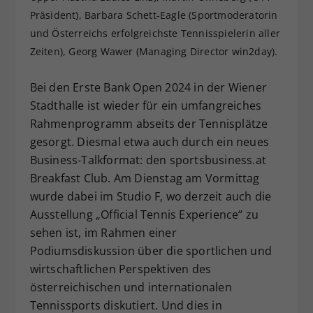
Präsident), Barbara Schett-Eagle (Sportmoderatorin
Dieser Wert speichert Ihre Consent-
Einstellungen. Unter anderem eine
und Österreichs erfolgreichste Tennisspielerin aller
zufällig generierte ID, für die
Zeiten), Georg Wawer (Managing Director win2day).
Zweck
historische Speicherung Ihrer
vorgenommen Einstellungen, falls der
Bei den Erste Bank Open 2024 in der Wiener
Webseiten-Betreiber dies eingestellt
Stadthalle ist wieder für ein umfangreiches
hat.
Rahmenprogramm abseits der Tennisplätze
gesorgt. Diesmal etwa auch durch ein neues
Business-Talkformat: den sportsbusiness.at
Breakfast Club. Am Dienstag am Vormittag
wurde dabei im Studio F, wo derzeit auch die
Ausstellung „Official Tennis Experience“ zu
sehen ist, im Rahmen einer
Podiumsdiskussion über die sportlichen und
wirtschaftlichen Perspektiven des
österreichischen und internationalen
Tennissports diskutiert. Und dies in