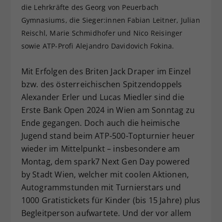
die Lehrkräfte des Georg von Peuerbach
Dieser Wert speichert Ihre Consent-
Gymnasiums, die Sieger:innen Fabian Leitner, Julian
Einstellungen. Unter anderem eine
Reischl, Marie Schmidhofer und Nico Reisinger
zufällig generierte ID, für die
Zweck
historische Speicherung Ihrer
sowie ATP-Profi Alejandro Davidovich Fokina.
vorgenommen Einstellungen, falls der
Webseiten-Betreiber dies eingestellt
Mit Erfolgen des Briten Jack Draper im Einzel
hat.
bzw. des österreichischen Spitzendoppels
Alexander Erler und Lucas Miedler sind die
Erste Bank Open 2024 in Wien am Sonntag zu
Ende gegangen. Doch auch die heimische
Jugend stand beim ATP-500-Topturnier heuer
wieder im Mittelpunkt – insbesondere am
Montag, dem spark7 Next Gen Day powered
by Stadt Wien, welcher mit coolen Aktionen,
Autogrammstunden mit Turnierstars und
1000 Gratistickets für Kinder (bis 15 Jahre) plus
Begleitperson aufwartete. Und der vor allem