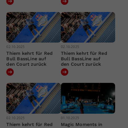
02.10.2025
02.10.2025
Thiem kehrt für Red
Thiem kehrt für Red
Bull BassLine auf
Bull BassLine auf
den Court zurück
den Court zurück
02.10.2025
01.10.2025
Thiem kehrt für Red
Magic Moments in