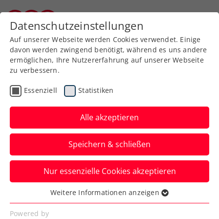
Zurück zur Newsübersicht
Datenschutzeinstellungen
Kärntner Tennisverband
Auf unserer Webseite werden Cookies verwendet. Einige
davon werden zwingend benötigt, während es uns andere
ermöglichen, Ihre Nutzererfahrung auf unserer Webseite
zu verbessern.
Turniere
Kids & Jugend
ATP
Essenziell
Statistiken
ÖTV Events
Alle akzeptieren
Erste Bank Open:
Speichern & schließen
Verdiente Bühne für
Sieger:innen des Drei
Nur essenzielle Cookies akzeptieren
Tennisschulcups
Weitere Informationen anzeigen
Essenziell
Die Kids des Georg von Peuerbach
Essenzielle Cookies werden für grundlegende
Powered by