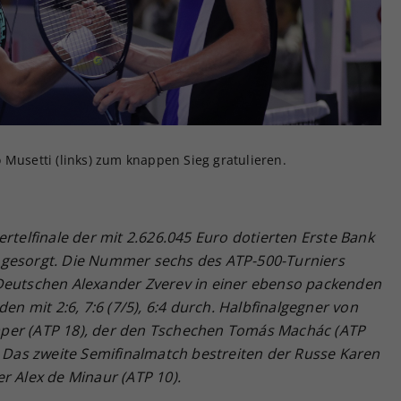
Zweck
generierte ID, für die historische Speicherung
Ihrer vorgenommen Einstellungen, falls der
Webseiten-Betreiber dies eingestellt hat.
 Musetti (links) zum knappen Sieg gratulieren.
rtelfinale der mit 2.626.045 Euro dotierten Erste Bank
 gesorgt. Die Nummer sechs des ATP-500-Turniers
 Deutschen Alexander Zverev in einer ebenso packenden
den mit 2:6, 7:6 (7/5), 6:4 durch. Halbfinalgegner von
Draper (ATP 18), der den Tschechen Tomás Machác (ATP
. Das zweite Semifinalmatch bestreiten der Russe Karen
r Alex de Minaur (ATP 10).