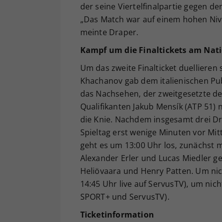
der seine Viertelfinalpartie gegen d
„Das Match war auf einem hohen Nive
meinte Draper.
Kampf um die Finaltickets am Nati
Um das zweite Finalticket duelliere
Khachanov gab dem italienischen Publ
das Nachsehen, der zweitgesetzte de
Qualifikanten Jakub Mensík (ATP 51) n
die Knie. Nachdem insgesamt drei Dre
Spieltag erst wenige Minuten vor Mi
geht es um 13:00 Uhr los, zunächst 
Alexander Erler und Lucas Miedler geg
Heliövaara und Henry Patten. Um nich
14:45 Uhr live auf ServusTV), um nic
SPORT+ und ServusTV).
Ticketinformation