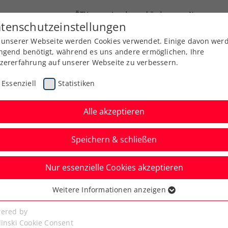
ÖTV
Landesverbände
News
tenschutzeinstellungen
 unserer Webseite werden Cookies verwendet. Einige davon wer
Ausbildung
Services
Über uns
ngend benötigt, während es uns andere ermöglichen, Ihre
zererfahrung auf unserer Webseite zu verbessern.
Essenziell
Statistiken
Alle akzeptieren
Speichern & schließen
Nur essenzielle Cookies akzeptieren
n: Musetti überrascht
Weitere Informationen anzeigen
ssenziell
Zverev
senzielle Cookies werden für grundlegende Funktionen der
ered by
bseite benötigt. Dadurch ist gewährleistet, dass die Webseite
linski Cookie Consent