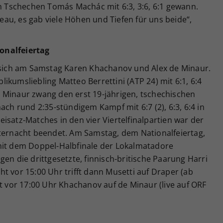
en Tschechen Tomás Machác mit 6:3, 3:6, 6:1 gewann.
au, es gab viele Höhen und Tiefen für uns beide“,
onalfeiertag
n sich am Samstag Karen Khachanov und Alex de Minaur.
ikumsliebling Matteo Berrettini (ATP 24) mit 6:1, 6:4
 Minaur zwang den erst 19-jährigen, tschechischen
ach rund 2:35-stündigem Kampf mit 6:7 (2), 6:3, 6:4 in
isatz-Matches in den vier Viertelfinalpartien war der
tternacht beendet. Am Samstag, dem Nationalfeiertag,
mit dem Doppel-Halbfinale der Lokalmatadore
en die drittgesetzte, finnisch-britische Paarung Harri
t vor 15:00 Uhr trifft dann Musetti auf Draper (ab
ht vor 17:00 Uhr Khachanov auf de Minaur (live auf ORF