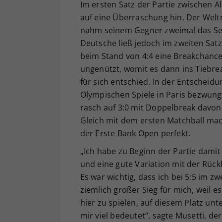
Im ersten Satz der Partie zwischen 
auf eine Überraschung hin. Der Weltr
nahm seinem Gegner zweimal das Ser
Deutsche ließ jedoch im zweiten Sat
beim Stand von 4:4 eine Breakchance 
ungenützt, womit es dann ins Tiebrea
für sich entschied. In der Entscheidu
Olympischen Spiele in Paris bezwung
rasch auf 3:0 mit Doppelbreak davon. 
Gleich mit dem ersten Matchball mac
der Erste Bank Open perfekt.
„Ich habe zu Beginn der Partie damit
und eine gute Variation mit der Rüc
Es war wichtig, dass ich bei 5:5 im zw
ziemlich großer Sieg für mich, weil e
hier zu spielen, auf diesem Platz unt
mir viel bedeutet“, sagte Musetti, d