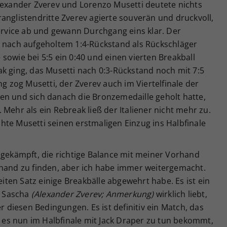
Alexander Zverev und Lorenzo Musetti deutete nichts
anglistendritte Zverev agierte souverän und druckvoll,
vice ab und gewann Durchgang eins klar. Der
z nach aufgeholtem 1:4-Rückstand als Rückschläger
sowie bei 5:5 ein 0:40 und einen vierten Breakball
k ging, das Musetti nach 0:3-Rückstand noch mit 7:5
ng zog Musetti, der Zverev auch im Viertelfinale der
en und sich danach die Bronzemedaille geholt hatte,
Mehr als ein Rebreak ließ der Italiener nicht mehr zu.
hte Musetti seinen erstmaligen Einzug ins Halbfinale
 gekämpft, die richtige Balance mit meiner Vorhand
khand zu finden, aber ich habe immer weitergemacht.
eiten Satz einige Breakbälle abgewehrt habe. Es ist ein
s Sascha
(Alexander Zverev; Anmerkung)
wirklich liebt,
er diesen Bedingungen. Es ist definitiv ein Match, das
er es nun im Halbfinale mit Jack Draper zu tun bekommt,