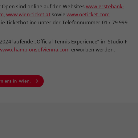
nk Open sind online auf den Websites
www.erstebank-
om
,
www.wien-ticket.at
sowie
www.oeticket.com
 die Tickethotline unter der Telefonnummer 01 / 79 999
2024 laufende „Official Tennis Experience“ im Studio F
www.championsofvienna.com
erworben werden.
rniers in Wien.