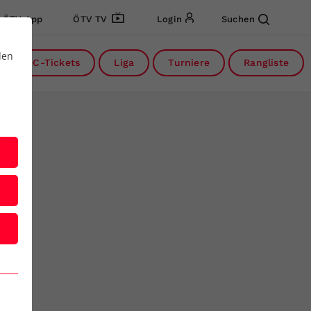
ÖTV App
ÖTV TV
Login
Suchen
den
DC-Tickets
Liga
Turniere
Rangliste