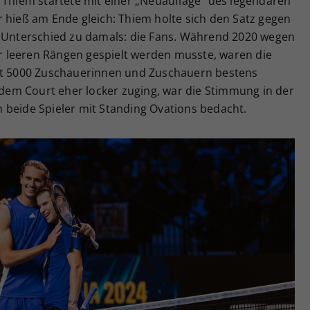
 Thiem startete mit einer „Neuauflage“ des legendären
 hieß am Ende gleich: Thiem holte sich den Satz gegen
e Unterschied zu damals: die Fans. Während 2020 wegen
 leeren Rängen gespielt werden musste, waren die
mit 5000 Zuschauerinnen und Zuschauern bestens
f dem Court eher locker zuging, war die Stimmung in der
 beide Spieler mit Standing Ovations bedacht.