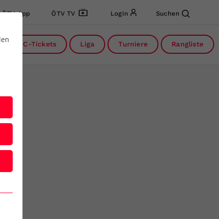
ÖTV App
ÖTV TV
Login
Suchen
den
DC-Tickets
Liga
Turniere
Rangliste