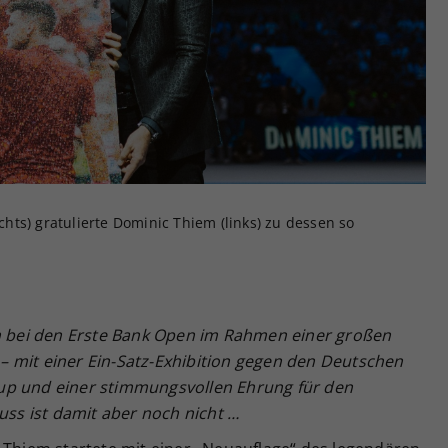
Zweck
generierte ID, für die historische Speicherung
Ihrer vorgenommen Einstellungen, falls der
Webseiten-Betreiber dies eingestellt hat.
ts) gratulierte Dominic Thiem (links) zu dessen so
bei den Erste Bank Open im Rahmen einer großen
t – mit einer Ein-Satz-Exhibition gegen den Deutschen
up und einer stimmungsvollen Ehrung für den
uss ist damit aber noch nicht …