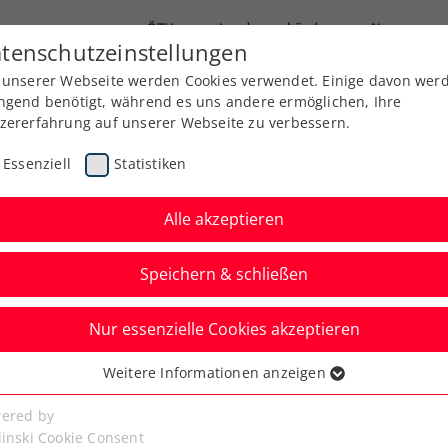
ÖTV
Landesverbände
News
tenschutzeinstellungen
 unserer Webseite werden Cookies verwendet. Einige davon wer
Ausbildung
Services
Über uns
ngend benötigt, während es uns andere ermöglichen, Ihre
zererfahrung auf unserer Webseite zu verbessern.
Essenziell
Statistiken
Alle akzeptieren
Speichern & schließen
Nur essenzielle Cookies akzeptieren
n: Farewell-Party für
Weitere Informationen anzeigen
ssenziell
Ehrung und
senzielle Cookies werden für grundlegende Funktionen der
ered by
bseite benötigt. Dadurch ist gewährleistet, dass die Webseite
linski Cookie Consent