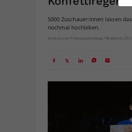
Konfettiregen
ei
5000 Zuschauer:innen lassen das
nochmal hochleben.
S
Verfasst von: Presseaussendung / Redaktion, 20.