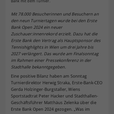
Bank mit dem Turnier.
Dieser Wert speichert Ihre Consent-
Einstellungen. Unter anderem eine
Mit 78.000 Besucherinnen und Besuchern an
zufällig generierte ID, für die
den neun Turniertagen wurde bei den Erste
Zweck
historische Speicherung Ihrer
Bank Open 2024 ein neuer
vorgenommen Einstellungen, falls der
Zuschauer:innenrekord erzielt. Dazu hat die
Webseiten-Betreiber dies eingestellt
hat.
Erste Bank den Vertrag als Hauptsponsor des
Tennishighlights in Wien um drei Jahre bis
2027 verlängert. Das wurde am Finalsonntag
im Rahmen einer Pressekonferenz in der
Stadthalle bekanntgegeben.
Eine positive Bilanz haben am Sonntag
Turnierdirektor Herwig Straka, Erste-Bank-CEO
Gerda Holzinger-Burgstaller, Wiens
Sportstadtrat Peter Hacker und Stadthallen-
Geschäftsführer Matthäus Zelenka über die
Erste Bank Open 2024 gezogen. „Was im