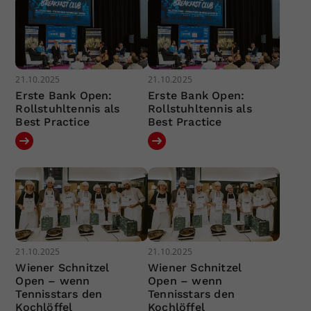
21.10.2025
21.10.2025
Erste Bank Open:
Erste Bank Open:
Rollstuhltennis als
Rollstuhltennis als
Best Practice
Best Practice
21.10.2025
21.10.2025
Wiener Schnitzel
Wiener Schnitzel
Open – wenn
Open – wenn
Tennisstars den
Tennisstars den
Kochlöffel
Kochlöffel