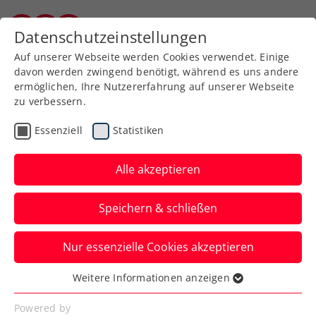
Zurück zur Newsübersicht
Datenschutzeinstellungen
Kärntner Tennisverband
Auf unserer Webseite werden Cookies verwendet. Einige
davon werden zwingend benötigt, während es uns andere
ermöglichen, Ihre Nutzererfahrung auf unserer Webseite
zu verbessern.
Turniere
ATP
Essenziell
Statistiken
Erste Bank Open: 78.000
Fans und
Alle akzeptieren
Vertragsverlängerung mit
Speichern & schließen
Erste Bank
Nur essenzielle Cookies akzeptieren
Das ATP-Turnier in Wien verzeichnet auch
2024 einen Rekord und darf weiter mit
Weitere Informationen anzeigen
Essenziell
seinem Hauptsponsor planen.
Essenzielle Cookies werden für grundlegende
Powered by