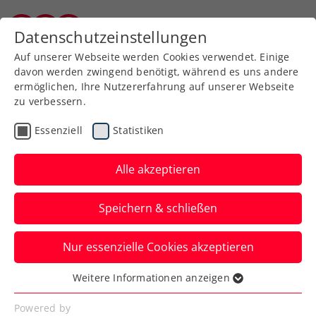
Zurück zur Newsübersicht
Datenschutzeinstellungen
Kärntner Tennisverband
Auf unserer Webseite werden Cookies verwendet. Einige
davon werden zwingend benötigt, während es uns andere
ermöglichen, Ihre Nutzererfahrung auf unserer Webseite
zu verbessern.
Turniere
ATP
Essenziell
Statistiken
Noch eine Woche Tennis
in Wien bei der „Official
Alle akzeptieren
Tennis Experience“
Speichern & schließen
Noch bis 3. November hat die
Nur essenzielle Cookies akzeptieren
sehenswerte Ausstellung im Studio F der
Wiener Stadthalle geöffnet.
Weitere Informationen anzeigen
Essenziell
Verfasst von: Presseaussendung / Redaktion, 28.10.2024
Essenzielle Cookies werden für grundlegende
Powered by