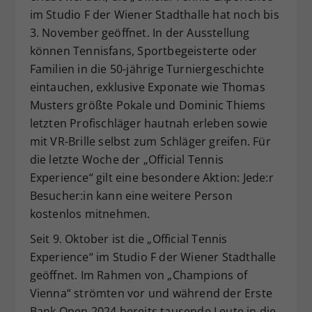
im Studio F der Wiener Stadthalle hat noch bis
Dieser Wert speichert Ihre Consent-
Einstellungen. Unter anderem eine
3. November geöffnet. In der Ausstellung
zufällig generierte ID, für die
können Tennisfans, Sportbegeisterte oder
Zweck
historische Speicherung Ihrer
Familien in die 50-jährige Turniergeschichte
vorgenommen Einstellungen, falls der
eintauchen, exklusive Exponate wie Thomas
Webseiten-Betreiber dies eingestellt
Musters größte Pokale und Dominic Thiems
hat.
letzten Profischläger hautnah erleben sowie
mit VR-Brille selbst zum Schläger greifen. Für
die letzte Woche der „Official Tennis
Experience“ gilt eine besondere Aktion: Jede:r
Besucher:in kann eine weitere Person
kostenlos mitnehmen.
Seit 9. Oktober ist die „Official Tennis
Experience“ im Studio F der Wiener Stadthalle
geöffnet. Im Rahmen von „Champions of
Vienna“ strömten vor und während der Erste
Bank Open 2024 bereits tausende Leute in die