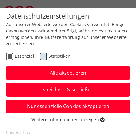
Zurück zur Newsübersicht
Datenschutzeinstellungen
Kärntner Tennisverband
Auf unserer Webseite werden Cookies verwendet. Einige
davon werden zwingend benötigt, während es uns andere
ermöglichen, Ihre Nutzererfahrung auf unserer Webseite
zu verbessern.
ATP
Turniere
Essenziell
Statistiken
Rodionov vor Erste Bank
Open: „Der ‚Miso’ hat die
Alle akzeptieren
Auslosung gewonnen“
Speichern & schließen
Österreichs Nummern eins und drei im
Nur essenzielle Cookies akzeptieren
gemeinsamen Interview vorm Heimspiel
beim ATP-Turnier in Wien.
Weitere Informationen anzeigen
Essenziell
Verfasst von: Manuel Wachta, 20.10.2025
Essenzielle Cookies werden für grundlegende
Powered by