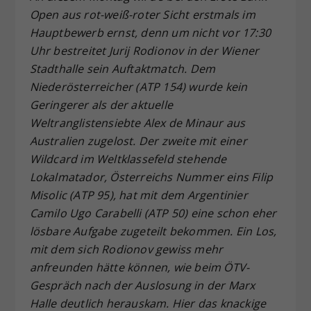
Open aus rot-weiß-roter Sicht erstmals im
Dieser Wert speichert Ihre Consent-
Hauptbewerb ernst, denn um nicht vor 17:30
Einstellungen. Unter anderem eine
zufällig generierte ID, für die
Uhr bestreitet Jurij Rodionov in der Wiener
Zweck
historische Speicherung Ihrer
Stadthalle sein Auftaktmatch. Dem
vorgenommen Einstellungen, falls der
Niederösterreicher (ATP 154) wurde kein
Webseiten-Betreiber dies eingestellt
Geringerer als der aktuelle
hat.
Weltranglistensiebte Alex de Minaur aus
Australien zugelost. Der zweite mit einer
Wildcard im Weltklassefeld stehende
Lokalmatador, Österreichs Nummer eins Filip
Misolic (ATP 95), hat mit dem Argentinier
Camilo Ugo Carabelli (ATP 50) eine schon eher
lösbare Aufgabe zugeteilt bekommen. Ein Los,
mit dem sich Rodionov gewiss mehr
anfreunden hätte können, wie beim ÖTV-
Gespräch nach der Auslosung in der Marx
Halle deutlich herauskam. Hier das knackige