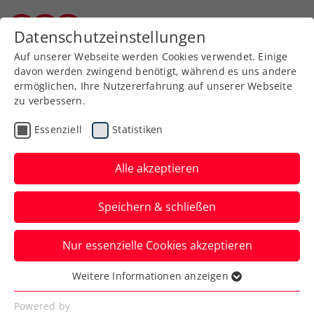
Zurück zur Newsübersicht
Datenschutzeinstellungen
Kärntner Tennisverband
Auf unserer Webseite werden Cookies verwendet. Einige
davon werden zwingend benötigt, während es uns andere
ermöglichen, Ihre Nutzererfahrung auf unserer Webseite
zu verbessern.
Rollstuhltennis
Inklusion
ATP
Essenziell
Statistiken
Turniere
Alle akzeptieren
Erste Bank Open:
Speichern & schließen
Langmann kennt seinen
Erstrundengegner
Nur essenzielle Cookies akzeptieren
Das Rollstuhltennis-Einladungsturnier im
Weitere Informationen anzeigen
Essenziell
Rahmen der Erste Bank Open in Wien
Essenzielle Cookies werden für grundlegende
Powered by
kann beginnen.