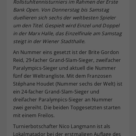
Rollstuhltennisturniers im Rahmen der Erste
Dieser Wert speichert Ihre Consent-
Bank Open. Von Donnerstag bis Samstag
Einstellungen. Unter anderem eine
duellieren sich sechs der weltbesten Spieler
zufällig generierte ID, für die
um den Titel. Gespielt wird Einzel und Doppel
Zweck
historische Speicherung Ihrer
in der Marx Halle, das Einzelfinale am Samstag
vorgenommen Einstellungen, falls der
Webseiten-Betreiber dies eingestellt
steigt in der Wiener Stadthalle.
hat.
An Nummer eins gesetzt ist der Brite Gordon
Reid, 29-facher Grand-Slam-Sieger, zweifacher
Paralympics-Sieger und aktuell die Nummer
fünf der Weltrangliste. Mit dem Franzosen
Stéphane Houdet (Nummer sechs der Welt) ist
ein 24-facher Grand-Slam-Sieger und
dreifacher Paralympics-Sieger an Nummer
zwei gereiht. Die beiden Topgesetzten starten
mit einem Freilos.
Turnierbotschafter Nico Langmann ist als
Lokalmatador bei der erstmaligen Auflage des