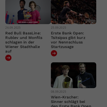
26.09.2025
25.09.2025
Red Bull BassLine:
Erste Bank Open:
Rublev und Monfils
Tsitsipas gibt kurz
schlagen in der
vor Nennschluss
Wiener Stadthalle
Startzusage
auf
08.09.2025
Wien-Kracher:
Sinner schlägt bei
den Erste Bank Open