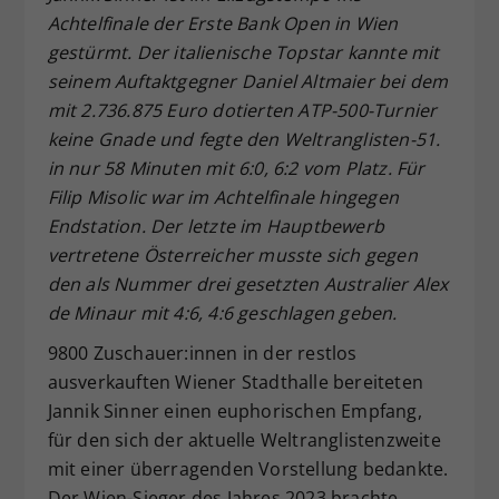
Achtelfinale der Erste Bank Open in Wien
Dieser Wert speichert Ihre Consent-
Einstellungen. Unter anderem eine
gestürmt. Der italienische Topstar kannte mit
zufällig generierte ID, für die
seinem Auftaktgegner Daniel Altmaier bei dem
Zweck
historische Speicherung Ihrer
mit 2.736.875 Euro dotierten ATP-500-Turnier
vorgenommen Einstellungen, falls der
keine Gnade und fegte den Weltranglisten-51.
Webseiten-Betreiber dies eingestellt
in nur 58 Minuten mit 6:0, 6:2 vom Platz. Für
hat.
Filip Misolic war im Achtelfinale hingegen
Endstation. Der letzte im Hauptbewerb
vertretene Österreicher musste sich gegen
den als Nummer drei gesetzten Australier Alex
de Minaur mit 4:6, 4:6 geschlagen geben.
9800 Zuschauer:innen in der restlos
ausverkauften Wiener Stadthalle bereiteten
Jannik Sinner einen euphorischen Empfang,
für den sich der aktuelle Weltranglistenzweite
mit einer überragenden Vorstellung bedankte.
Der Wien-Sieger des Jahres 2023 brachte