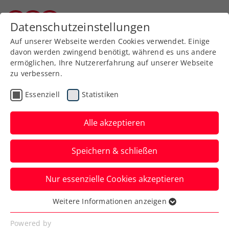
Zurück zur Newsübersicht
Datenschutzeinstellungen
Kärntner Tennisverband
Auf unserer Webseite werden Cookies verwendet. Einige
davon werden zwingend benötigt, während es uns andere
ermöglichen, Ihre Nutzererfahrung auf unserer Webseite
zu verbessern.
ATP
Turniere
Essenziell
Statistiken
Erste Bank Open: Misolic
wehrt sich gegen de
Alle akzeptieren
Minaur tapfer
Speichern & schließen
Doch auch Österreichs Nummer eins
Nur essenzielle Cookies akzeptieren
beißt sich beim ATP-Turnier in Wien am
„Aussie“ die Zähne aus.
Weitere Informationen anzeigen
Essenziell
Verfasst von: Presseaussendung / Redaktion, 22.10.2025
Essenzielle Cookies werden für grundlegende
Powered by