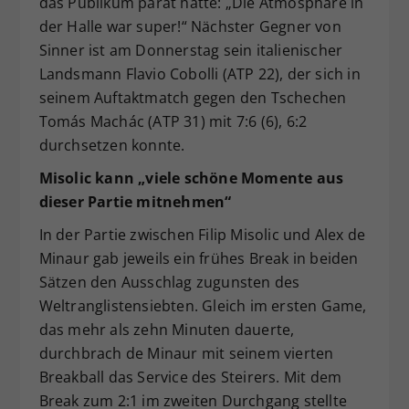
das Publikum parat hatte: „Die Atmosphäre in
der Halle war super!“ Nächster Gegner von
Sinner ist am Donnerstag sein italienischer
Landsmann Flavio Cobolli (ATP 22), der sich in
seinem Auftaktmatch gegen den Tschechen
Tomás Machác (ATP 31) mit 7:6 (6), 6:2
durchsetzen konnte.
Misolic kann „viele schöne Momente aus
dieser Partie mitnehmen“
In der Partie zwischen Filip Misolic und Alex de
Minaur gab jeweils ein frühes Break in beiden
Sätzen den Ausschlag zugunsten des
Weltranglistensiebten. Gleich im ersten Game,
das mehr als zehn Minuten dauerte,
durchbrach de Minaur mit seinem vierten
Breakball das Service des Steirers. Mit dem
Break zum 2:1 im zweiten Durchgang stellte