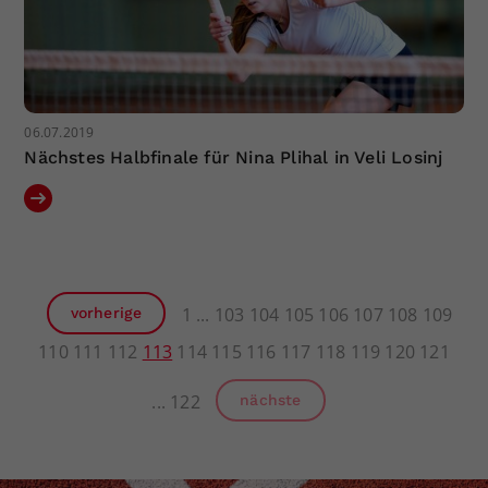
06.07.2019
Nächstes Halbfinale für Nina Plihal in Veli Losinj
1
103
104
105
106
107
108
109
vorherige
110
111
112
113
114
115
116
117
118
119
120
121
122
nächste