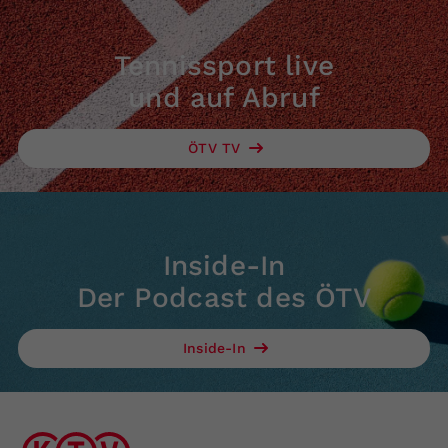
Tennissport live
und auf Abruf
ÖTV TV
Inside-In
Der Podcast des ÖTV
Inside-In