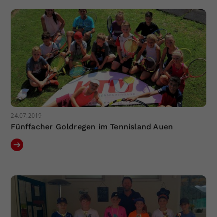
Dieser Wert speichert Ihre Consent-
Einstellungen. Unter anderem eine
zufällig generierte ID, für die
Zweck
historische Speicherung Ihrer
vorgenommen Einstellungen, falls der
Webseiten-Betreiber dies eingestellt
hat.
24.07.2019
Fünffacher Goldregen im Tennisland Auen