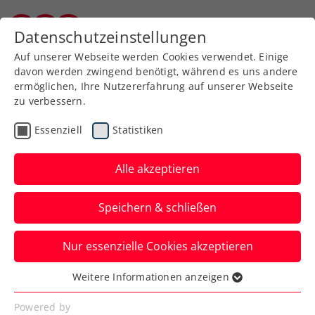
Datenschutzeinstellungen
Kärntner Tennisverband
Auf unserer Webseite werden Cookies verwendet. Einige
davon werden zwingend benötigt, während es uns andere
ermöglichen, Ihre Nutzererfahrung auf unserer Webseite
zu verbessern.
Aktuelle News
Essenziell
Statistiken
Alle akzeptieren
Speichern & schließen
Nur essenzielle Cookies akzeptieren
Weitere Informationen anzeigen
Essenziell
News filtern
Essenzielle Cookies werden für grundlegende
Powered by