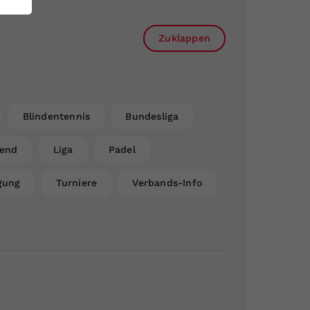
Zuklappen
Blindentennis
Bundesliga
gend
Liga
Padel
gung
Turniere
Verbands-Info