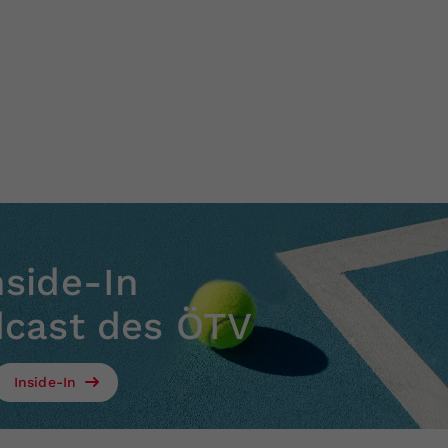
nside-In
dcast des ÖTV
Inside-In