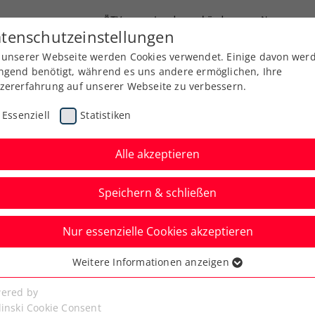
ÖTV
Landesverbände
News
tenschutzeinstellungen
 unserer Webseite werden Cookies verwendet. Einige davon wer
Ausbildung
Services
Über uns
ngend benötigt, während es uns andere ermöglichen, Ihre
zererfahrung auf unserer Webseite zu verbessern.
Essenziell
Statistiken
Alle akzeptieren
Aktuelle News
Speichern & schließen
Nur essenzielle Cookies akzeptieren
Weitere Informationen anzeigen
ssenziell
senzielle Cookies werden für grundlegende Funktionen der
ered by
bseite benötigt. Dadurch ist gewährleistet, dass die Webseite
linski Cookie Consent