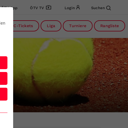
ÖTV App
ÖTV TV
Login
Suchen
den
DC-Tickets
Liga
Turniere
Rangliste