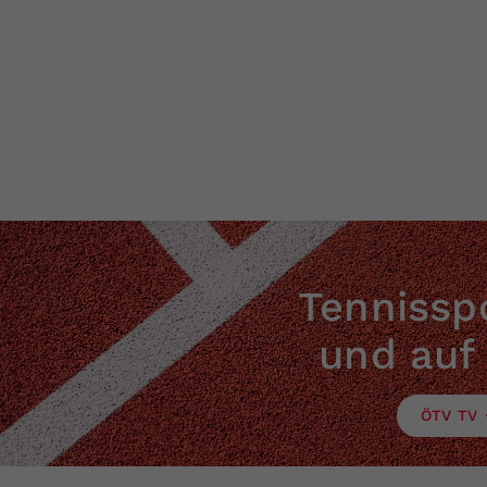
Tennisspo
und auf
ÖTV TV