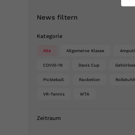
ei
News filtern
S
Kategorie
Alle
Allgemeine Klasse
Amputi
COVID-19
Davis Cup
Gehörlos
Pickleball
Racketlon
Rollstuhl
VR-Tennis
WTA
Zeitraum