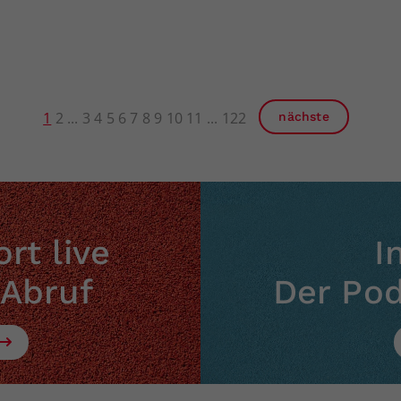
1
2
3
4
5
6
7
8
9
10
11
122
nächste
rt live
I
 Abruf
Der Po