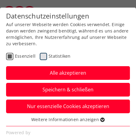
Datenschutzeinstellungen
Kärntner Tennisverband
Auf unserer Webseite werden Cookies verwendet. Einige
davon werden zwingend benötigt, während es uns andere
ermöglichen, Ihre Nutzererfahrung auf unserer Webseite
zu verbessern.
Aktuelle News
Essenziell
Statistiken
Alle akzeptieren
Speichern & schließen
Nur essenzielle Cookies akzeptieren
Weitere Informationen anzeigen
Essenziell
News filtern
Essenzielle Cookies werden für grundlegende
Powered by