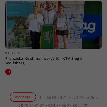
03.03.2022
Franziska Kirchmair sorgt für KTV Sieg in
Wolfsberg
1
68
69
70
71
72
73
74
75
76
77
vorherige
78
79
80
81
82
83
84
85
86
87
88
122