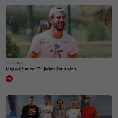
Dieser Wert speichert Ihre Consent-
Einstellungen. Unter anderem eine
zufällig generierte ID, für die
Zweck
historische Speicherung Ihrer
vorgenommen Einstellungen, falls der
Webseiten-Betreiber dies eingestellt
hat.
29.03.2022
Mega-Chance für jeden Tennisfan