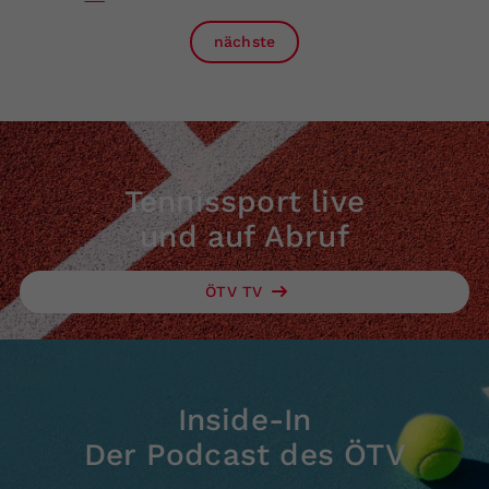
nächste
Tennissport live
und auf Abruf
ÖTV TV
Inside-In
Der Podcast des ÖTV