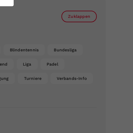
Zuklappen
Blindentennis
Bundesliga
gend
Liga
Padel
gung
Turniere
Verbands-Info