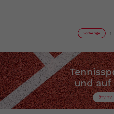
1
vorherige
Tennisspo
und auf
ÖTV TV