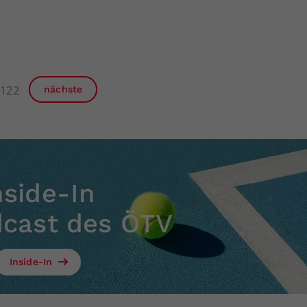
122
nächste
nside-In
dcast des ÖTV
Inside-In