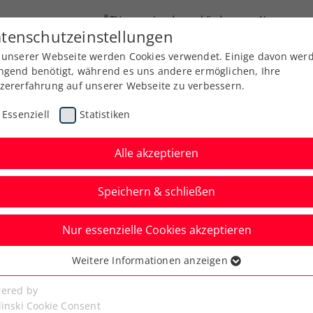
ÖTV
Landesverbände
News
tenschutzeinstellungen
 unserer Webseite werden Cookies verwendet. Einige davon wer
Ausbildung
Services
Über uns
ngend benötigt, während es uns andere ermöglichen, Ihre
zererfahrung auf unserer Webseite zu verbessern.
Essenziell
Statistiken
Alle akzeptieren
Aktuelle News
Speichern & schließen
Nur essenzielle Cookies akzeptieren
Weitere Informationen anzeigen
ssenziell
senzielle Cookies werden für grundlegende Funktionen der
ered by
bseite benötigt. Dadurch ist gewährleistet, dass die Webseite
linski Cookie Consent