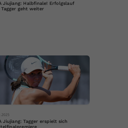
 Jiujiang: Halbfinale! Erfolgslauf
 Tagger geht weiter
0.2025
 Jiujiang: Tagger erspielt sich
rtelfinalpremiere