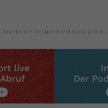
4
5
6
7
8
9
10
11
12
13
14
15
16
17
18
19
20
21
22
23
24
rt live
I
 Abruf
Der Po