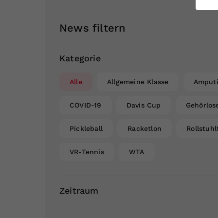
ei
News filtern
S
Kategorie
Alle
Allgemeine Klasse
Amputi
COVID-19
Davis Cup
Gehörlos
Pickleball
Racketlon
Rollstuhl
VR-Tennis
WTA
Zeitraum