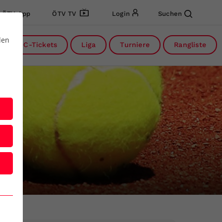
ÖTV App
ÖTV TV
Login
Suchen
den
DC-Tickets
Liga
Turniere
Rangliste