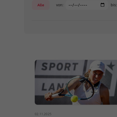
von:
bis
Alle
02.11.2025