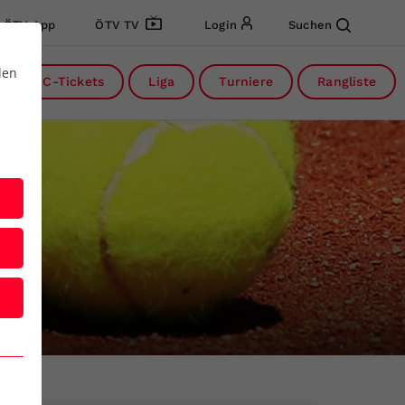
ÖTV App
ÖTV TV
Login
Suchen
den
DC-Tickets
Liga
Turniere
Rangliste