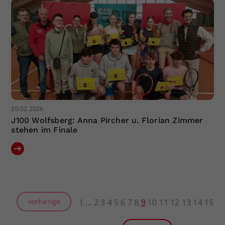
20.02.2026
J100 Wolfsberg: Anna Pircher u. Florian Zimmer
stehen im Finale
1
2
3
4
5
6
7
8
9
10
11
12
13
14
15
vorherige