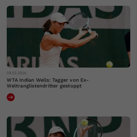
Dieser Wert speichert Ihre Consent-
Einstellungen. Unter anderem eine
zufällig generierte ID, für die
Zweck
historische Speicherung Ihrer
vorgenommen Einstellungen, falls der
Webseiten-Betreiber dies eingestellt
hat.
08.03.2026
WTA Indian Wells: Tagger von Ex-
Weltranglistendritter gestoppt