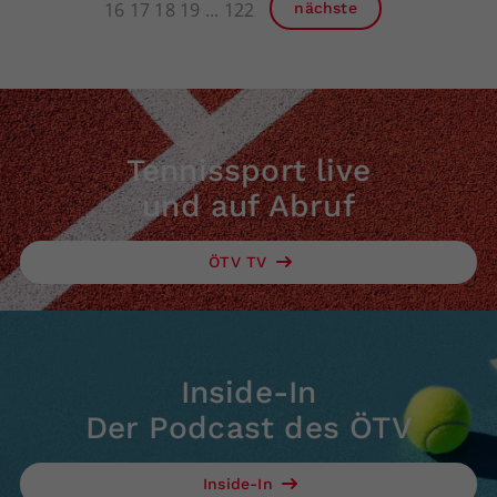
16
17
18
19
122
nächste
Tennissport live
und auf Abruf
ÖTV TV
Inside-In
Der Podcast des ÖTV
Inside-In