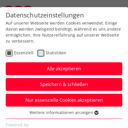
Datenschutzeinstellungen
Kärntner Tennisverband
Auf unserer Webseite werden Cookies verwendet. Einige
davon werden zwingend benötigt, während es uns andere
ermöglichen, Ihre Nutzererfahrung auf unserer Webseite
zu verbessern.
Aktuelle News
Essenziell
Statistiken
Alle akzeptieren
Speichern & schließen
Nur essenzielle Cookies akzeptieren
Weitere Informationen anzeigen
Essenziell
News filtern
Essenzielle Cookies werden für grundlegende
Powered by