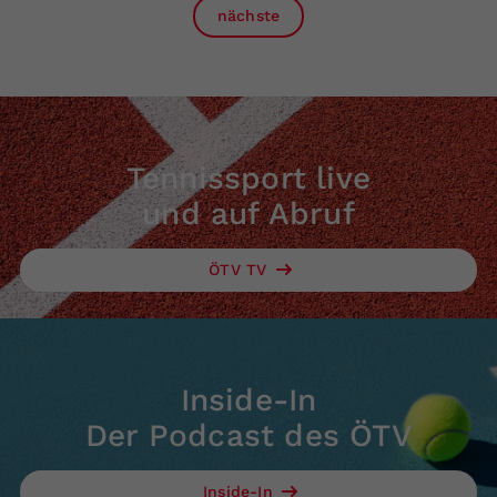
nächste
Tennissport live
und auf Abruf
ÖTV TV
Inside-In
Der Podcast des ÖTV
Inside-In