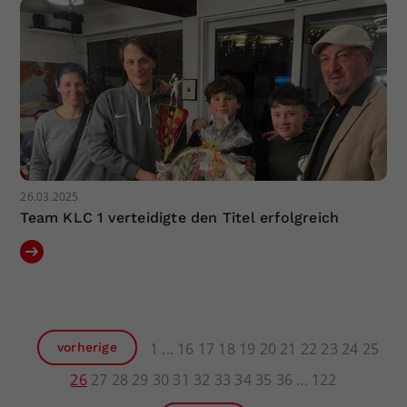
26.03.2025
Team KLC 1 verteidigte den Titel erfolgreich
1
16
17
18
19
20
21
22
23
24
25
vorherige
26
27
28
29
30
31
32
33
34
35
36
122