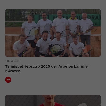
Dieser Wert speichert Ihre Consent-
Einstellungen. Unter anderem eine
zufällig generierte ID, für die
Zweck
historische Speicherung Ihrer
vorgenommen Einstellungen, falls der
Webseiten-Betreiber dies eingestellt
hat.
10.04.2025
Tennisbetriebscup 2025 der Arbeiterkammer
Kärnten