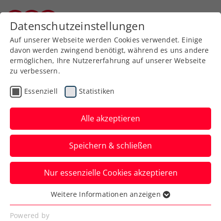
Datenschutzeinstellungen
Kärntner Tennisverband
Auf unserer Webseite werden Cookies verwendet. Einige
davon werden zwingend benötigt, während es uns andere
ermöglichen, Ihre Nutzererfahrung auf unserer Webseite
zu verbessern.
Aktuelle News
Essenziell
Statistiken
Alle akzeptieren
Speichern & schließen
Nur essenzielle Cookies akzeptieren
Weitere Informationen anzeigen
Essenziell
News filtern
Essenzielle Cookies werden für grundlegende
Powered by