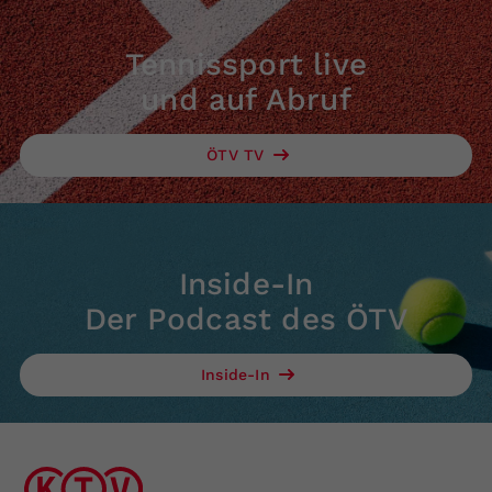
Tennissport live
und auf Abruf
ÖTV TV
Inside-In
Der Podcast des ÖTV
Inside-In