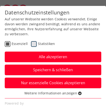
Datenschutzeinstellungen
Kärntner Tennisverband
Auf unserer Webseite werden Cookies verwendet. Einige
davon werden zwingend benötigt, während es uns andere
ermöglichen, Ihre Nutzererfahrung auf unserer Webseite
zu verbessern.
Aktuelle News
Essenziell
Statistiken
Alle akzeptieren
Speichern & schließen
Nur essenzielle Cookies akzeptieren
Weitere Informationen anzeigen
Essenziell
News filtern
Essenzielle Cookies werden für grundlegende
Powered by