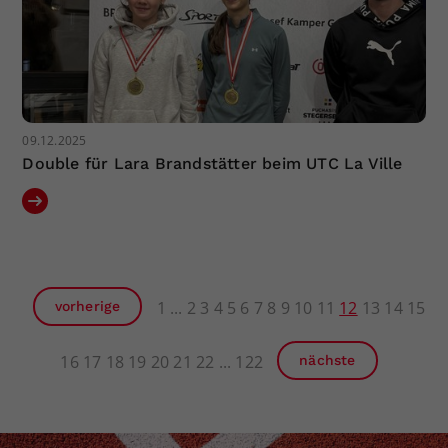
09.12.2025
Double für Lara Brandstätter beim UTC La Ville
1
2
3
4
5
6
7
8
9
10
11
12
13
14
15
vorherige
16
17
18
19
20
21
22
122
nächste