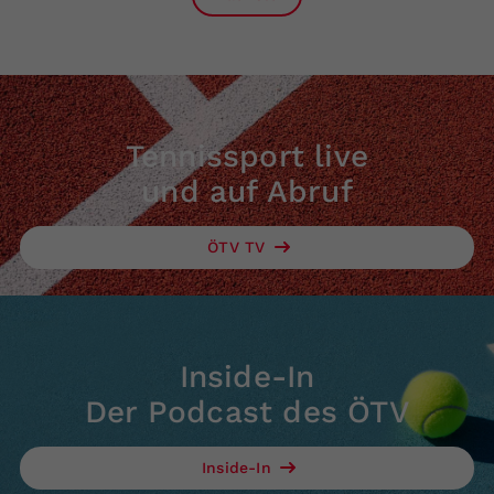
Tennissport live
und auf Abruf
ÖTV TV
Inside-In
Der Podcast des ÖTV
Inside-In