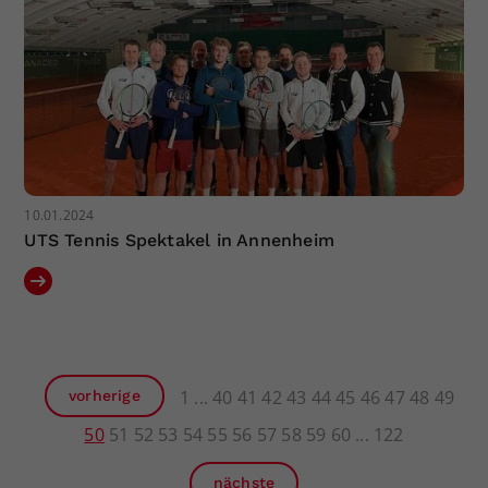
10.01.2024
UTS Tennis Spektakel in Annenheim
1
40
41
42
43
44
45
46
47
48
49
vorherige
50
51
52
53
54
55
56
57
58
59
60
122
nächste