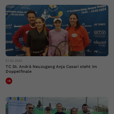
Dieser Wert speichert Ihre Consent-
Einstellungen. Unter anderem eine
zufällig generierte ID, für die
Zweck
historische Speicherung Ihrer
vorgenommen Einstellungen, falls der
Webseiten-Betreiber dies eingestellt
hat.
01.02.2024
TC St. Andrä Neuzugang Anja Casari steht im
Doppelfinale