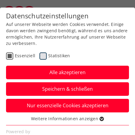
Datenschutzeinstellungen
Kärntner Tennisverband
Auf unserer Webseite werden Cookies verwendet. Einige
davon werden zwingend benötigt, während es uns andere
ermöglichen, Ihre Nutzererfahrung auf unserer Webseite
zu verbessern.
Aktuelle News
Essenziell
Statistiken
Alle akzeptieren
Speichern & schließen
Nur essenzielle Cookies akzeptieren
Weitere Informationen anzeigen
Essenziell
News filtern
Essenzielle Cookies werden für grundlegende
Powered by