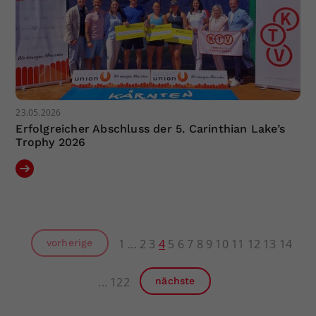
23.05.2026
Erfolgreicher Abschluss der 5. Carinthian Lake’s
Trophy 2026
1
2
3
4
5
6
7
8
9
10
11
12
13
14
vorherige
122
nächste