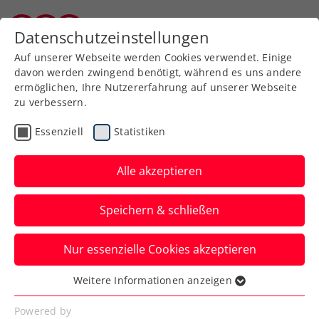
Datenschutzeinstellungen
Kärntner Tennisverband
Auf unserer Webseite werden Cookies verwendet. Einige
davon werden zwingend benötigt, während es uns andere
ermöglichen, Ihre Nutzererfahrung auf unserer Webseite
zu verbessern.
Aktuelle News
Essenziell
Statistiken
Alle akzeptieren
Speichern & schließen
Nur essenzielle Cookies akzeptieren
Weitere Informationen anzeigen
Essenziell
News filtern
Essenzielle Cookies werden für grundlegende
Powered by