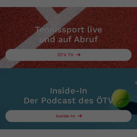
Tennissport live
und auf Abruf
ÖTV TV
Inside-In
Der Podcast des ÖTV
Inside-In