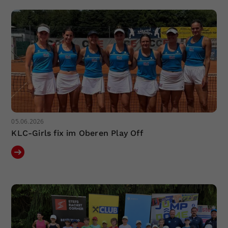
Dieser Wert speichert Ihre Consent-
Einstellungen. Unter anderem eine
zufällig generierte ID, für die
Zweck
historische Speicherung Ihrer
vorgenommen Einstellungen, falls der
Webseiten-Betreiber dies eingestellt
hat.
05.06.2026
KLC-Girls fix im Oberen Play Off